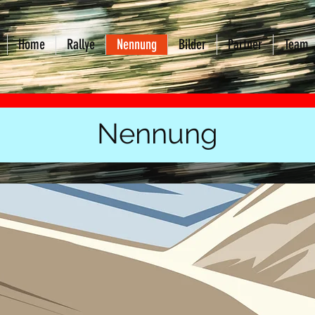
Home
Rallye
Nennung
Bilder
Partner
Team
Nennung